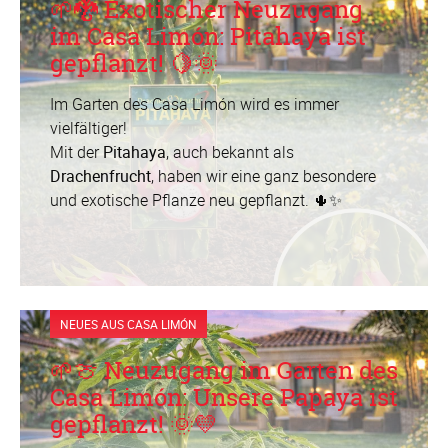
🌱🐉 Exotischer Neuzugang
im Casa Limón: Pitahaya ist
gepflanzt! 🍋🌞
Im Garten des Casa Limón wird es immer
vielfältiger!
Mit der
Pitahaya
, auch bekannt als
Drachenfrucht
, haben wir eine ganz besondere
und exotische Pflanze neu gepflanzt. 🌵✨
NEUES AUS CASA LIMÓN
🌱🍈 Neuzugang im Garten des
Casa Limón: Unsere Papaya ist
gepflanzt! 🌞💛