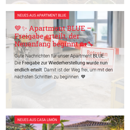
NEUES AUS APARTMENT BLUE
💙✨ Apartment BLUE –
Freigabe erteilt, der
Neuanfang beginnt 🏡🔧
Gute Nachrichten für unser Apartment
BLUE
:
Die
Freigabe zur Wiederherstellung wurde nun
endlich erteilt
. Damit ist der Weg frei, um mit den
nächsten Schritten zu beginnen. 💙
NEUES AUS CASA LIMÓN