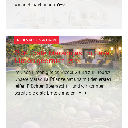
wir auch nach innen.
🏡✨
NEUES AUS CASA LIMÓN
💛🌱 Erste Maracujas im Casa
Limón geerntet! 🍈✨
Im Casa Limón gibt es wieder Grund zur Freude!
Unsere Maracuja-Pflanze hat uns mit den
ersten
reifen Früchten
überrascht – und wir konnten
bereits die
erste Ernte einholen
. 🌞🌿