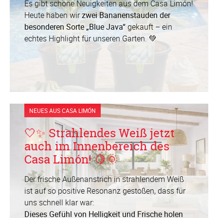
Es gibt schöne Neuigkeiten aus dem Casa Limón!
Heute haben wir
zwei Bananenstauden der
besonderen Sorte „Blue Java“
gekauft – ein
echtes Highlight für unseren Garten. 💚
NEUES AUS CASA LIMÓN
🤍✨ Strahlendes Weiß jetzt
auch im Innenbereich des
Casa Limón! 🍋🌞
Der frische Außenanstrich in strahlendem Weiß
ist auf so positive Resonanz gestoßen, dass für
uns schnell klar war:
Dieses Gefühl von Helligkeit und Frische holen